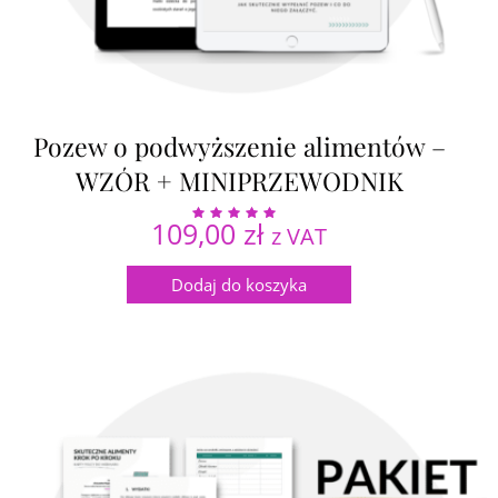
Pozew o podwyższenie alimentów –
WZÓR + MINIPRZEWODNIK
109,00
zł
z VAT
Oceniono
5.00
na 5
Dodaj do koszyka