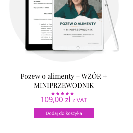
Pozew o alimenty – WZÓR +
MINIPRZEWODNIK
109,00
zł
z VAT
Oceniono
5.00
na 5
Dodaj do koszyka