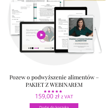
Pozew o podwyższenie alimentów –
PAKIET Z WEBINAREM
159,00
zł
z VAT
Oceniono
5.00
na 5
Dodaj do koszyka