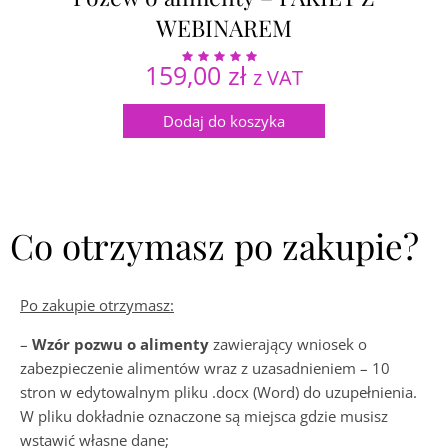
WEBINAREM
159,00
zł
z VAT
Oceniono
5.00
na 5
Dodaj do koszyka
Co otrzymasz po zakupie?
Po zakupie otrzymasz:
–
Wzór pozwu o alimenty
zawierający wniosek o
zabezpieczenie alimentów wraz z uzasadnieniem – 10
stron w edytowalnym pliku .docx (Word) do uzupełnienia.
W pliku dokładnie oznaczone są miejsca gdzie musisz
wstawić własne dane;