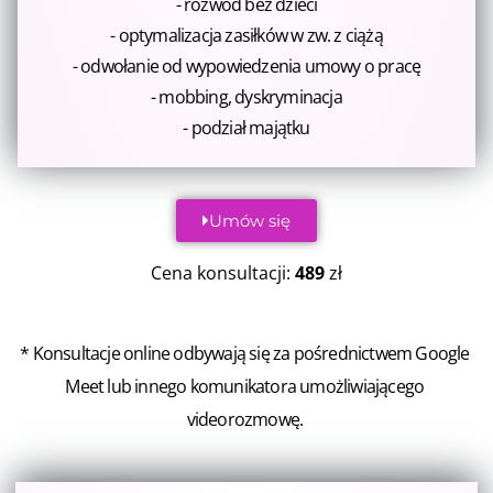
- rozwód bez dzieci
- optymalizacja zasiłków w zw. z ciążą
- odwołanie od wypowiedzenia umowy o pracę
- mobbing, dyskryminacja
- podział majątku
Umów się
Cena konsultacji:
489
zł
* Konsultacje online odbywają się za pośrednictwem Google 
Meet lub innego komunikatora umożliwiającego 
videorozmowę. 