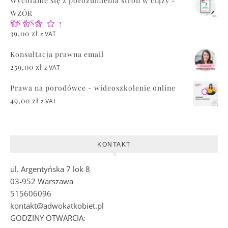
Wycofanie się z porozumienia stron w ciąży -
WZÓR
Oceniono
39,00
zł
z VAT
5.00
na 5
Konsultacja prawna email
259,00
zł
z VAT
Prawa na porodówce - wideoszkolenie online
49,00
zł
z VAT
KONTAKT
ul. Argentyńska 7 lok 8
03-952 Warszawa
515606096
kontakt@adwokatkobiet.pl
GODZINY OTWARCIA: