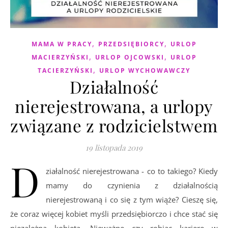
,
,
MAMA W PRACY
PRZEDSIĘBIORCY
URLOP
,
,
MACIERZYŃSKI
URLOP OJCOWSKI
URLOP
,
TACIERZYŃSKI
URLOP WYCHOWAWCZY
Działalność
nierejestrowana, a urlopy
związane z rodzicielstwem
19 listopada 2019
D
ziałalność nierejestrowana - co to takiego? Kiedy
mamy do czynienia z działalnością
nierejestrowaną i co się z tym wiąże? Cieszę się,
że coraz więcej kobiet myśli przedsiębiorczo i chce stać się
niezależną kobietą. Nieważne czy robiąc karierę w