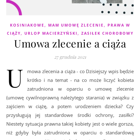
,
,
KOSINIAKOWE
MAM UMOWĘ ZLECENIE
PRAWA W
,
,
CIĄŻY
URLOP MACIERZYŃSKI
ZASIŁEK CHOROBOWY
Umowa zlecenie a ciąża
27 grudnia 2021
U
mowa zlecenia a ciąża - co Dzisiejszy wpis będzie
krótko i na temat - na co może liczyć kobieta
zatrudniona w oparciu o umowę zlecenie
(umowę cywilnoprawną należytego starania) w związku z
zajściem w ciążę, a potem urodzeniem dziecka? Czy
przysługują jej standardowe środki ochrony, zasiłki?
Niestety sytuacja prawna takiej kobiety jest o wiele gorsza,
niż gdyby była zatrudniona w oparciu o standardową