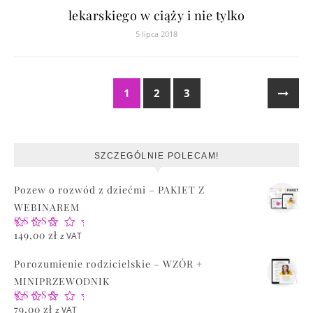
lekarskiego w ciąży i nie tylko
5 lipca 2018
1
2
3
SZCZEGÓLNIE POLECAM!
Pozew o rozwód z dziećmi – PAKIET Z
WEBINAREM
Oceniono
149,00
zł
z VAT
5.00
na 5
Porozumienie rodzicielskie – WZÓR +
MINIPRZEWODNIK
Oceniono
79,00
zł
z VAT