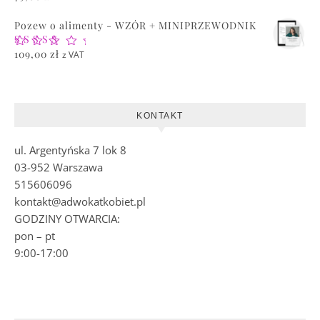
5.00
na 5
Pozew o alimenty - WZÓR + MINIPRZEWODNIK
Oceniono
109,00
zł
z VAT
5.00
na 5
KONTAKT
ul. Argentyńska 7 lok 8
03-952 Warszawa
515606096
kontakt@adwokatkobiet.pl
GODZINY OTWARCIA:
pon – pt
9:00-17:00