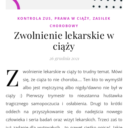
,
,
KONTROLA ZUS
PRAWA W CIĄŻY
ZASIŁEK
CHOROBOWY
Zwolnienie lekarskie w
ciąży
26 grudnia 2021
Z
wolnienie lekarskie w ciąży to trudny temat. Mówi
się, że ciąża to nie choroba.... Ten kto to wymyślił
albo jest mężczyzną albo nigdy/dawno nie był w
ciąży :) Pierwszy trymestr to nieustanna huśtawka
tragicznego samopoczucia i osłabienia. Drugi to krótki
oddech na przyszykowanie się do nadejścia nowego
człowieka i seria badań oraz wizyt lekarskich. Trzeci zaś to
już zadanie dla wytrwałych - to nawet ciężko opisać. Jakie