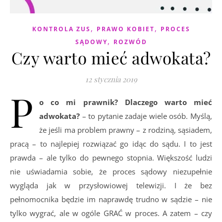
,
,
KONTROLA ZUS
PRAWO KOBIET
PROCES
,
SĄDOWY
ROZWÓD
Czy warto mieć adwokata?
12 stycznia 2019
P
o co mi prawnik? Dlaczego warto mieć
adwokata?
– to pytanie zadaje wiele osób. Myślą,
że jeśli ma problem prawny – z rodziną, sąsiadem,
pracą – to najlepiej rozwiązać go idąc do sądu. I to jest
prawda – ale tylko do pewnego stopnia. Większość ludzi
nie uświadamia sobie, że proces sądowy niezupełnie
wygląda jak w przysłowiowej telewizji. I że bez
pełnomocnika będzie im naprawdę trudno w sądzie – nie
tylko wygrać, ale w ogóle GRAĆ w proces. A zatem – czy