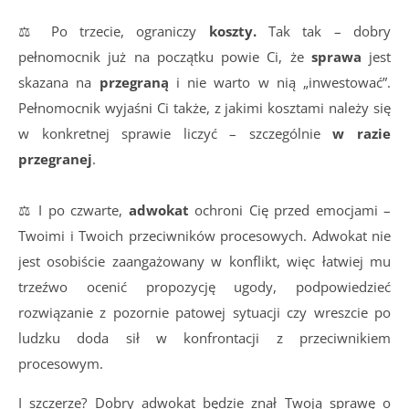
⚖ Po trzecie, ograniczy
koszty.
Tak tak – dobry
pełnomocnik już na początku powie Ci, że
sprawa
jest
skazana na
przegraną
i nie warto w nią „inwestować”.
Pełnomocnik wyjaśni Ci także, z jakimi kosztami należy się
w konkretnej sprawie liczyć – szczególnie
w razie
przegranej
.
⚖ I po czwarte,
adwokat
ochroni Cię przed emocjami –
Twoimi i Twoich przeciwników procesowych. Adwokat nie
jest osobiście zaangażowany w konflikt, więc łatwiej mu
trzeźwo ocenić propozycję ugody, podpowiedzieć
rozwiązanie z pozornie patowej sytuacji czy wreszcie po
ludzku doda sił w konfrontacji z przeciwnikiem
procesowym.
I szczerze? Dobry adwokat będzie znał Twoją sprawę o