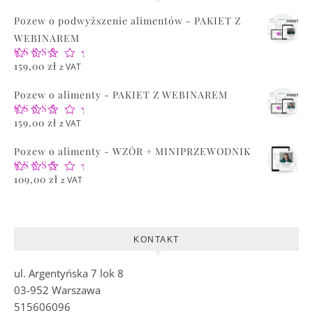
Pozew o podwyższenie alimentów - PAKIET Z
WEBINAREM
Oceniono
159,00
zł
z VAT
5.00
na 5
Pozew o alimenty - PAKIET Z WEBINAREM
Oceniono
159,00
zł
z VAT
5.00
na 5
Pozew o alimenty - WZÓR + MINIPRZEWODNIK
Oceniono
109,00
zł
z VAT
5.00
na 5
KONTAKT
ul. Argentyńska 7 lok 8
03-952 Warszawa
515606096