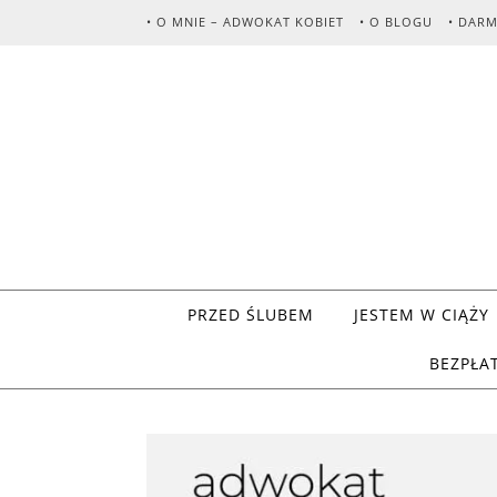
Skip to content
• O MNIE – ADWOKAT KOBIET
• O BLOGU
• DAR
PRZED ŚLUBEM
JESTEM W CIĄŻY
BEZPŁA