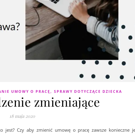
,
ANIE UMOWY O PRACĘ
SPRAWY DOTYCZĄCE DZIECKA
zenie zmieniające
18 maja 2020
to jest? Czy aby zmienić umowę o pracę zawsze konieczne je