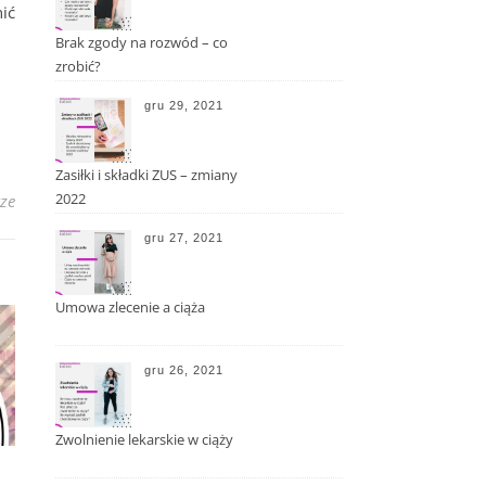
ić
Brak zgody na rozwód – co
zrobić?
gru 29, 2021
Zasiłki i składki ZUS – zmiany
2022
ze
gru 27, 2021
Umowa zlecenie a ciąża
gru 26, 2021
Zwolnienie lekarskie w ciąży