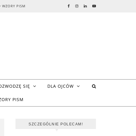
• WZORY PISM
OZWODZĘ SIĘ
DLA OJCÓW
ZORY PISM
SZCZEGÓLNIE POLECAM!