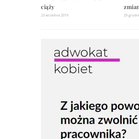
ciąży
zmian
23 września 2019
29 grudn