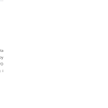
ta
by
"O
 i