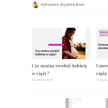
Aleksandra Wejdelek-Bziuk
Czy można zwolnić kobietę
Umowa
w ciąży?
ciąża
10 czerwca 2018
13 lipca 