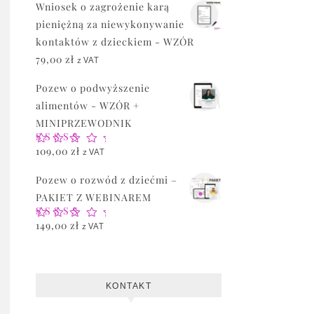
Wniosek o zagrożenie karą
pieniężną za niewykonywanie
kontaktów z dzieckiem - WZÓR
79,00
zł
z VAT
Pozew o podwyższenie
alimentów - WZÓR +
MINIPRZEWODNIK
Oceniono
109,00
zł
z VAT
5.00
na 5
Pozew o rozwód z dziećmi –
PAKIET Z WEBINAREM
Oceniono
149,00
zł
z VAT
5.00
na 5
KONTAKT