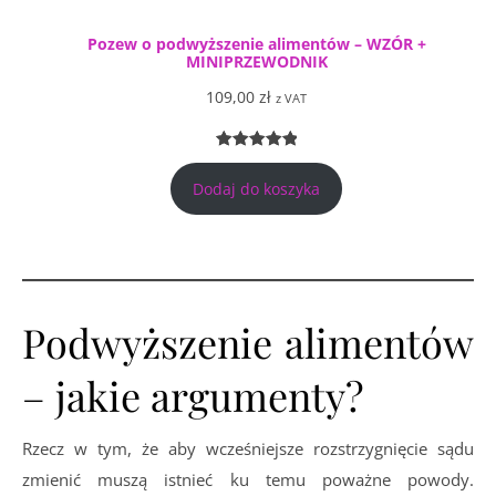
Pozew o podwyższenie alimentów – WZÓR +
MINIPRZEWODNIK
109,00
zł
z VAT
Oceniony
4
5.00
na 5
Dodaj do koszyka
na
podstawie
ocen
klientów
Podwyższenie alimentów
– jakie argumenty?
Rzecz w tym, że aby wcześniejsze rozstrzygnięcie sądu
zmienić muszą istnieć ku temu poważne powody.