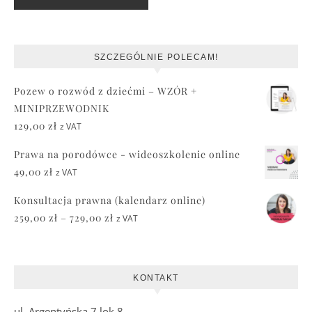
SZCZEGÓLNIE POLECAM!
Pozew o rozwód z dziećmi – WZÓR +
MINIPRZEWODNIK
129,00
zł
z VAT
Prawa na porodówce - wideoszkolenie online
49,00
zł
z VAT
Konsultacja prawna (kalendarz online)
Zakres cen: od 259,00 zł do 729,00 zł
259,00
zł
–
729,00
zł
z VAT
KONTAKT
ul. Argentyńska 7 lok 8