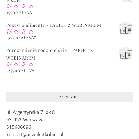
Oceniono
39,00
zł
z VAT
5.00
na 5
Pozew o alimenty - PAKIET Z WEBINAREM
Oceniono
159,00
zł
z VAT
5.00
na 5
Porozumienie rodzicielskie – PAKIET Z
WEBINAREM
Oceniono
129,00
zł
z VAT
5.00
na 5
KONTAKT
ul. Argentyńska 7 lok 8
03-952 Warszawa
515606096
kontakt@adwokatkobiet.pl