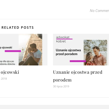
No Commen
RELATED POSTS
 ojcowski
Uznanie ojcostwa przed
a 2018
porodem
30 lipca 2019