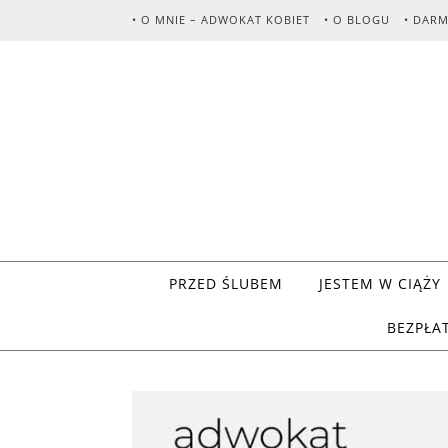
Skip to content
• O MNIE – ADWOKAT KOBIET
• O BLOGU
• DAR
PRZED ŚLUBEM
JESTEM W CIĄŻY
BEZPŁA