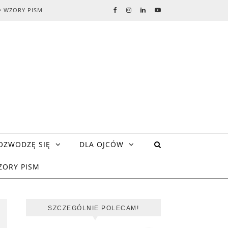
• WZORY PISM
OZWODZĘ SIĘ
DLA OJCÓW
ZORY PISM
SZCZEGÓLNIE POLECAM!