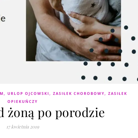
,
,
,
EM
URLOP OJCOWSKI
ZASIŁEK CHOROBOWY
ZASIŁEK
OPIEKUŃCZY
d żoną po porodzie
17 kwietnia 2019