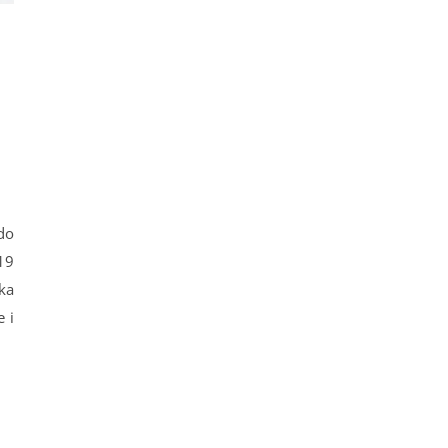
do
19
ka
 i