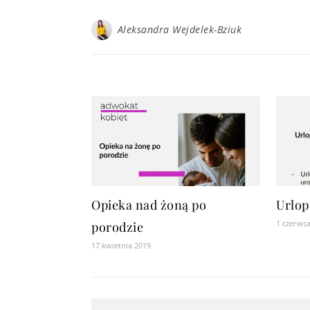
Aleksandra Wejdelek-Bziuk
Opieka nad żoną po
Urlop
1 czerwc
porodzie
17 kwietnia 2019