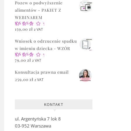
Pozew o podwyższenie
alimentów - PAKIET Z
WEBINAREM
Oceniono
159,00
zł
z VAT
5.00
na 5
Wniosek o odrzucenie spadku
w imieniu dziecka - WZÓR
Oceniono
79,00
zł
z VAT
5.00
na 5
Konsultacja prawna email
259,00
zł
z VAT
KONTAKT
ul. Argentyńska 7 lok 8
03-952 Warszawa