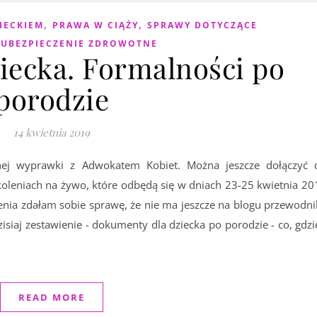
,
,
IECKIEM
PRAWA W CIĄŻY
SPRAWY DOTYCZĄCE
,
UBEZPIECZENIE ZDROWOTNE
ziecka. Formalności po
porodzie
14 kwietnia 2019
ej wyprawki z Adwokatem Kobiet. Można jeszcze dołączyć 
koleniach na żywo, które odbędą się w dniach 23-25 kwietnia 20
enia zdałam sobie sprawę, że nie ma jeszcze na blogu przewodni
iaj zestawienie - dokumenty dla dziecka po porodzie - co, gdzie
READ MORE