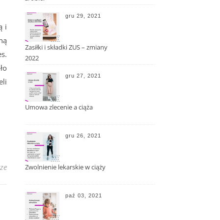
gru 29, 2021
 i
żną
Zasiłki i składki ZUS – zmiany
s.
2022
ło
gru 27, 2021
eli
Umowa zlecenie a ciąża
gru 26, 2021
ze
Zwolnienie lekarskie w ciąży
paź 03, 2021