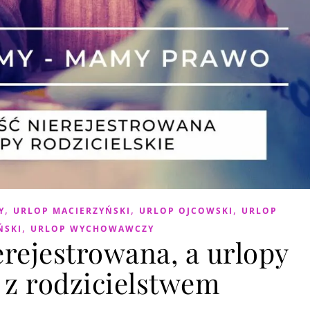
,
,
,
Y
URLOP MACIERZYŃSKI
URLOP OJCOWSKI
URLOP
,
ŃSKI
URLOP WYCHOWAWCZY
erejestrowana, a urlopy
 z rodzicielstwem