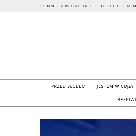
Skip to content
• O MNIE – ADWOKAT KOBIET
• O BLOGU
• DAR
PRZED ŚLUBEM
JESTEM W CIĄŻY
BEZPŁA