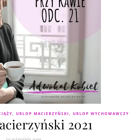
,
,
CIĄŻY
URLOP MACIERZYŃSKI
URLOP WYCHOWAWCZY
acierzyński 2021
30 września 2019