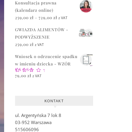
Konsultacja prawna
(kalendarz online)
Zakres cen: od 259,00 zł do 729,00 z
259,00
zł
–
729,00
zł
z VAT
GWIAZDA ALIMENTÓW -
PODWYŻSZENIE
259,00
zł
z VAT
Wniosek o odrzucenie spadku
w imieniu dziecka - WZÓR
Oceniono
79,00
zł
z VAT
5.00
na 5
KONTAKT
ul. Argentyńska 7 lok 8
03-952 Warszawa
515606096