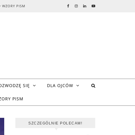
• WZORY PISM
OZWODZĘ SIĘ
DLA OJCÓW
ZORY PISM
SZCZEGÓLNIE POLECAM!