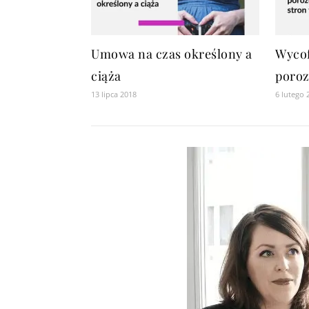
Umowa na czas określony a
Wycof
ciąża
poroz
13 lipca 2018
6 lutego 