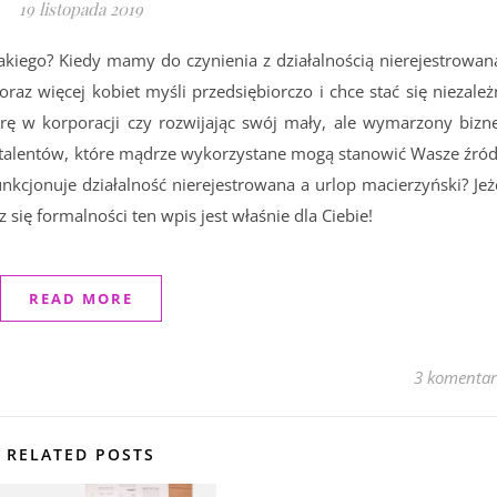
19 listopada 2019
takiego? Kiedy mamy do czynienia z działalnością nierejestrowaną
coraz więcej kobiet myśli przedsiębiorczo i chce stać się niezale
erę w korporacji czy rozwijając swój mały, ale wymarzony bizne
talentów, które mądrze wykorzystane mogą stanowić Wasze źród
unkcjonuje działalność nierejestrowana a urlop macierzyński? Jeż
się formalności ten wpis jest właśnie dla Ciebie!
READ MORE
3 komentar
RELATED POSTS