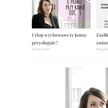
Urlop wychowawczy komu
Zasiłk
przysługuje?
zmian
20 marca 2019
29 grudn