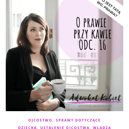
,
OJCOSTWO
SPRAWY DOTYCZĄCE
,
,
DZIECKA
USTALENIE OJCOSTWA
WŁADZA