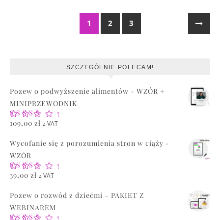
1
2
3
SZCZEGÓLNIE POLECAM!
Pozew o podwyższenie alimentów - WZÓR +
MINIPRZEWODNIK
Oceniono
109,00
zł
z VAT
5.00
na 5
Wycofanie się z porozumienia stron w ciąży -
WZÓR
Oceniono
39,00
zł
z VAT
5.00
na 5
Pozew o rozwód z dziećmi – PAKIET Z
WEBINAREM