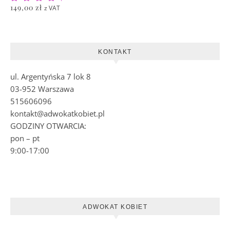
Oceniono
149,00
zł
z VAT
5.00
na 5
KONTAKT
ul. Argentyńska 7 lok 8
03-952 Warszawa
515606096
kontakt@adwokatkobiet.pl
GODZINY OTWARCIA:
pon – pt
9:00-17:00
ADWOKAT KOBIET