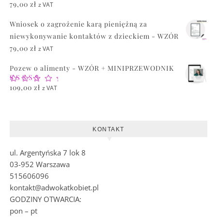
Oceniono
79,00
zł
z VAT
5.00
na 5
Wniosek o zagrożenie karą pieniężną za
niewykonywanie kontaktów z dzieckiem - WZÓR
79,00
zł
z VAT
Pozew o alimenty - WZÓR + MINIPRZEWODNIK
Oceniono
109,00
zł
z VAT
5.00
na 5
KONTAKT
ul. Argentyńska 7 lok 8
03-952 Warszawa
515606096
kontakt@adwokatkobiet.pl
GODZINY OTWARCIA:
pon – pt