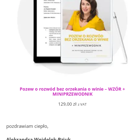
Pozew o rozwód bez orzekania o winie – WZÓR +
MINIPRZEWODNIK
129,00
zł
z VAT
pozdrawiam ciepło,
Aleksandra Wejdelek-Bziuk