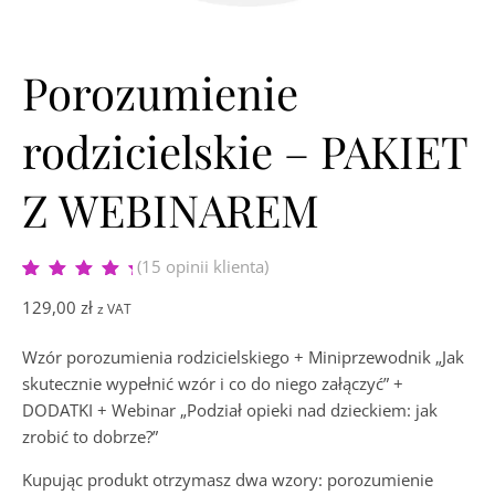
Porozumienie
rodzicielskie – PAKIET
Z WEBINAREM
(
15
opinii klienta)
Oceniony
6
5.00
129,00
zł
na 5 na
z VAT
podstawie
ocen klientów
Wzór porozumienia rodzicielskiego + Miniprzewodnik „Jak
skutecznie wypełnić wzór i co do niego załączyć” +
DODATKI + Webinar „Podział opieki nad dzieckiem: jak
zrobić to dobrze?”
Kupując produkt otrzymasz dwa wzory: porozumienie