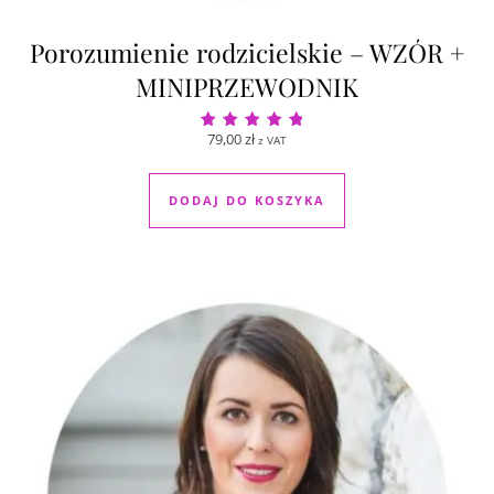
Porozumienie rodzicielskie – WZÓR +
MINIPRZEWODNIK
79,00
zł
z VAT
Oceniono
5.00
na 5
DODAJ DO KOSZYKA