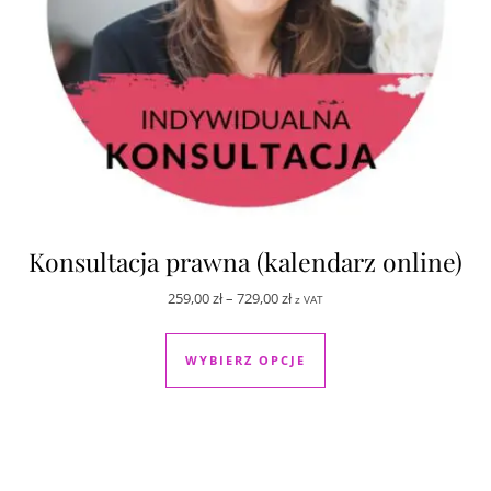
Konsultacja prawna (kalendarz online)
Zakres cen: od 259,00 zł do 729,
259,00
zł
–
729,00
zł
z VAT
Ten produkt ma wiele
WYBIERZ OPCJE