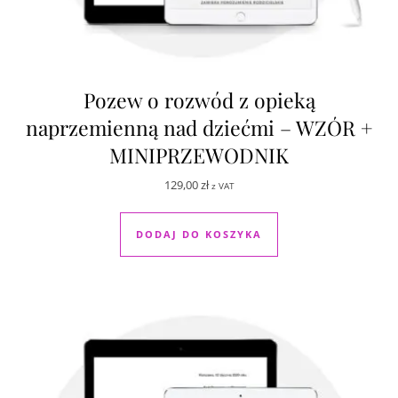
Pozew o rozwód z opieką
naprzemienną nad dziećmi – WZÓR +
MINIPRZEWODNIK
129,00
zł
z VAT
DODAJ DO KOSZYKA