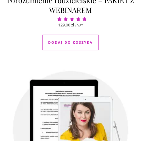
Porozumienie rodzicielskie – PAKIET Z
WEBINAREM
129,00
zł
z VAT
Oceniono
5.00
na 5
DODAJ DO KOSZYKA