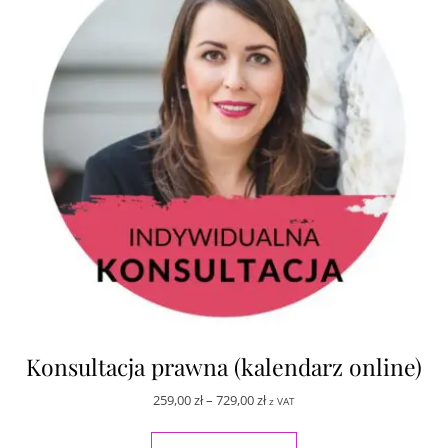
Konsultacja prawna (kalendarz online)
Zakres cen: od 259,00 zł do 729,
259,00
zł
–
729,00
zł
z VAT
Ten produkt ma wiele