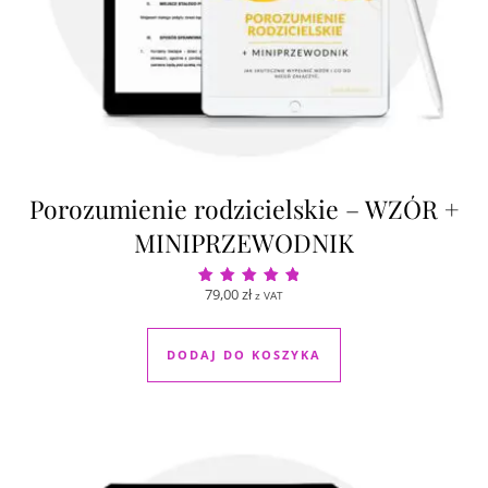
Porozumienie rodzicielskie – WZÓR +
MINIPRZEWODNIK
79,00
zł
z VAT
Oceniono
5.00
na 5
DODAJ DO KOSZYKA