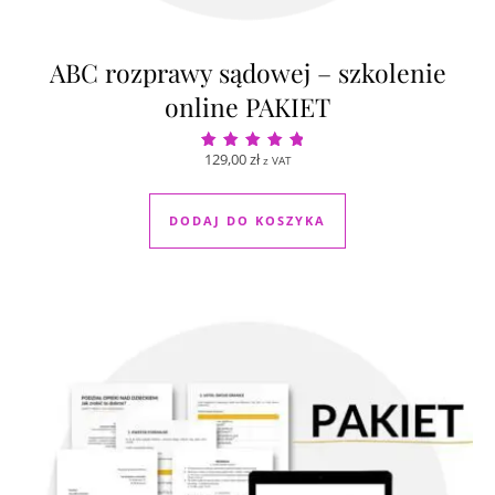
ABC rozprawy sądowej – szkolenie
online PAKIET
129,00
zł
z VAT
Oceniono
5.00
na 5
DODAJ DO KOSZYKA