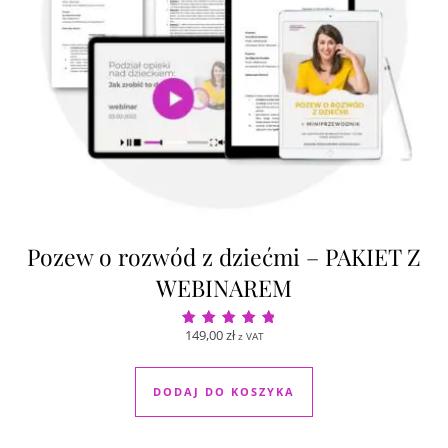
Pozew o rozwód z dziećmi – PAKIET Z
WEBINAREM
149,00
zł
z VAT
Oceniono
5.00
na 5
DODAJ DO KOSZYKA