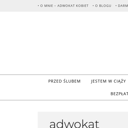
Skip to content
• O MNIE – ADWOKAT KOBIET
• O BLOGU
• DAR
PRZED ŚLUBEM
JESTEM W CIĄŻY
BEZPŁA