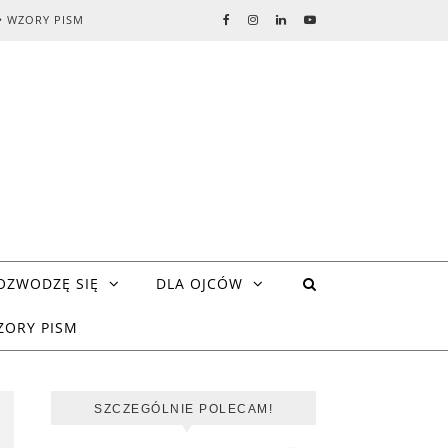
• WZORY PISM
OZWODZĘ SIĘ
DLA OJCÓW
ZORY PISM
SZCZEGÓLNIE POLECAM!