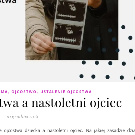
,
,
AMA
OJCOSTWO
USTALENIE OJCOSTWA
wa a nastoletni ojciec
10 grudnia 2018
 ojcostwa dziecka a nastoletni ojciec. Na jakiej zasadzie dzia