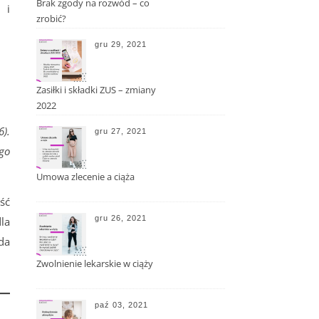
Brak zgody na rozwód – co
 i
zrobić?
gru 29, 2021
Zasiłki i składki ZUS – zmiany
2022
6).
gru 27, 2021
ego
Umowa zlecenie a ciąża
ść
gru 26, 2021
la
ąda
Zwolnienie lekarskie w ciąży
paź 03, 2021