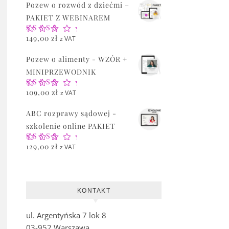
Pozew o rozwód z dziećmi –
PAKIET Z WEBINAREM
Oceniono
149,00
zł
z VAT
5.00
na 5
Pozew o alimenty - WZÓR +
MINIPRZEWODNIK
Oceniono
109,00
zł
z VAT
5.00
na 5
ABC rozprawy sądowej -
szkolenie online PAKIET
Oceniono
129,00
zł
z VAT
5.00
na 5
KONTAKT
ul. Argentyńska 7 lok 8
03-952 Warszawa