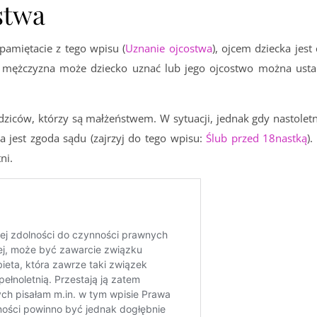
stwa
amiętacie z tego wpisu (
Uznanie ojcostwa
), ojcem dziecka jest
mężczyzna może dziecko uznać lub jego ojcostwo można ustal
iców, którzy są małżeństwem. W sytuacji, jednak gdy nastoletn
a jest zgoda sądu (zajrzyj do tego wpisu:
Ślub przed 18nastką
)
tni.