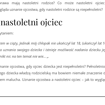
prawa mają nastoletni rodzice? Co może nastoletni ojciec
gląda uznanie ojcostwa, gdy nastoletni rodzice są niepełnoletni?
nastoletni ojciec
pytaniem:
stem w ciąży, Jednak mój chłopak nie ukończył lat 18, (ukończył lat 1
do uznania swojego dziecka i istnieje możliwość nadania dziecku j
ikt nic na ten temat nie wie… „.
nie ojcostwa, gdy ojciec dziecka jest niepełnoletni? Pełnoletnio
ego dziecka władzą rodzicielską ma bowiem niemałe znaczenie d
jcem malucha. Uznanie ojcostwa a nastoletni ojciec – jak to wygl