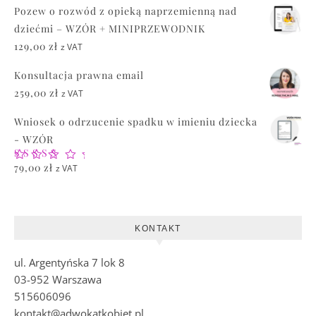
Pozew o rozwód z opieką naprzemienną nad
dziećmi – WZÓR + MINIPRZEWODNIK
129,00
zł
z VAT
Konsultacja prawna email
259,00
zł
z VAT
Wniosek o odrzucenie spadku w imieniu dziecka
- WZÓR
Oceniono
79,00
zł
z VAT
5.00
na 5
KONTAKT
ul. Argentyńska 7 lok 8
03-952 Warszawa
515606096
kontakt@adwokatkobiet.pl