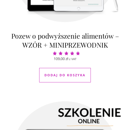
Pozew o podwyższenie alimentów –
WZÓR + MINIPRZEWODNIK
109,00
zł
z VAT
Oceniono
5.00
na 5
DODAJ DO KOSZYKA