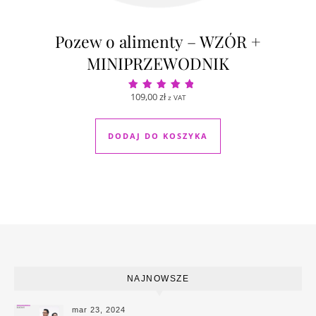
Pozew o alimenty – WZÓR +
MINIPRZEWODNIK
109,00
zł
z VAT
Oceniono
5.00
na 5
DODAJ DO KOSZYKA
NAJNOWSZE
mar 23, 2024