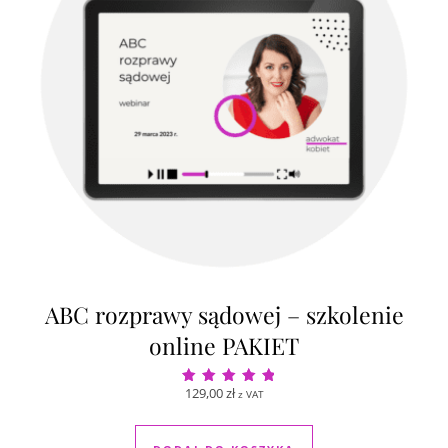
ABC rozprawy sądowej – szkolenie
online PAKIET
129,00
zł
z VAT
Oceniono
5.00
na 5