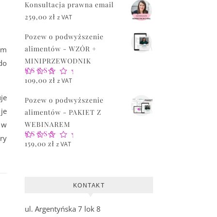
Konsultacja prawna email
259,00
zł
z VAT
Pozew o podwyższenie
alimentów - WZÓR +
ym
MINIPRZEWODNIK
do
Oceniono
109,00
zł
z VAT
5.00
na 5
je
Pozew o podwyższenie
je
alimentów - PAKIET Z
 w
WEBINAREM
óry
Oceniono
159,00
zł
z VAT
5.00
na 5
KONTAKT
ul. Argentyńska 7 lok 8