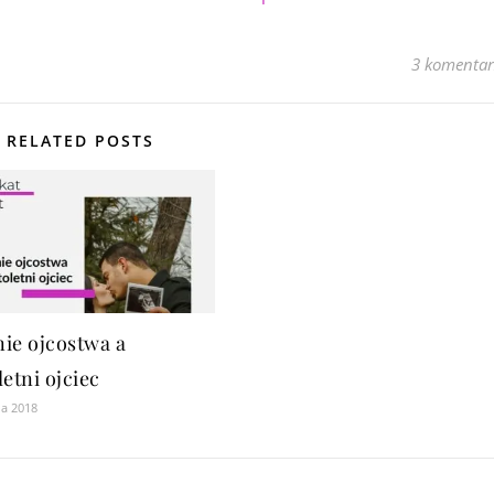
3 komentar
RELATED POSTS
ie ojcostwa a
letni ojciec
ia 2018