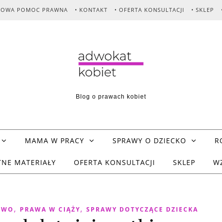
MOWA POMOC PRAWNA
• KONTAKT
• OFERTA KONSULTACJI
• SKLEP
Blog o prawach kobiet
MAMA W PRACY
SPRAWY O DZIECKO
R
TNE MATERIAŁY
OFERTA KONSULTACJI
SKLEP
W
,
,
TWO
PRAWA W CIĄŻY
SPRAWY DOTYCZĄCE DZIECKA