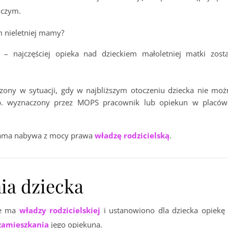
ńczym.
m nieletniej mamy?
– najczęściej opieka nad dzieckiem małoletniej matki zosta
zony w sytuacji, gdy w najbliższym otoczeniu dziecka nie moż
np. wyznaczony przez MOPS pracownik lub opiekun w placów
 mama nabywa z mocy prawa
władzę rodzicielską
.
ia dziecka
ie ma
władzy rodzicielskiej
i ustanowiono dla dziecka opiekę 
zamieszkania
jego opiekuna.