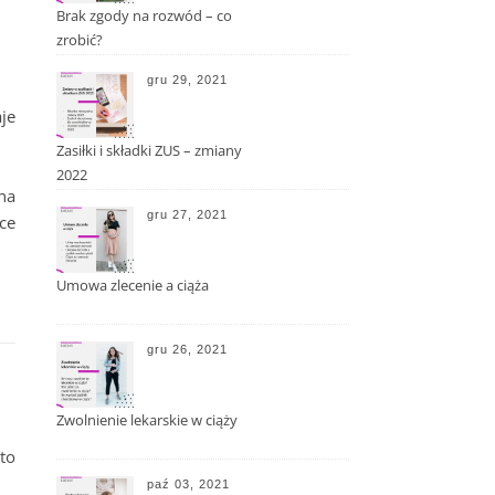
Brak zgody na rozwód – co
zrobić?
gru 29, 2021
je
Zasiłki i składki ZUS – zmiany
2022
na
gru 27, 2021
ce
Umowa zlecenie a ciąża
gru 26, 2021
Zwolnienie lekarskie w ciąży
to
paź 03, 2021