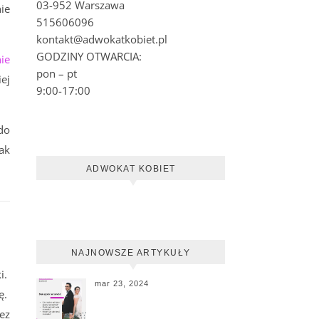
03-952 Warszawa
ie
515606096
kontakt@adwokatkobiet.pl
GODZINY OTWARCIA:
ie
pon – pt
iej
9:00-17:00
do
ak
ADWOKAT KOBIET
NAJNOWSZE ARTYKUŁY
i.
mar 23, 2024
ę.
ez