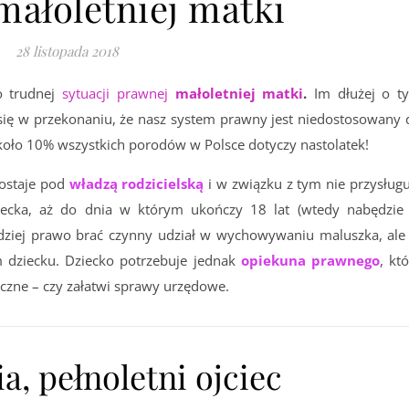
małoletniej matki
28 listopada 2018
 trudnej
sytuacji prawnej
małoletniej matki
.
Im dłużej o t
się w przekonaniu, że nasz system prawny jest niedostosowany 
koło 10% wszystkich porodów w Polsce dotyczy nastolatek!
ostaje pod
władzą rodzicielską
i w związku z tym nie przysługu
iecka, aż do dnia w którym ukończy 18 lat (wtedy nabędzie 
rdziej prawo brać czynny udział w wychowywaniu maluszka, ale
dziecku. Dziecko potrzebuje jednak
opiekuna
prawnego
, kt
czne – czy załatwi sprawy urzędowe.
a, pełnoletni ojciec