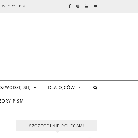
• WZORY PISM
OZWODZĘ SIĘ
DLA OJCÓW
ZORY PISM
SZCZEGÓLNIE POLECAM!