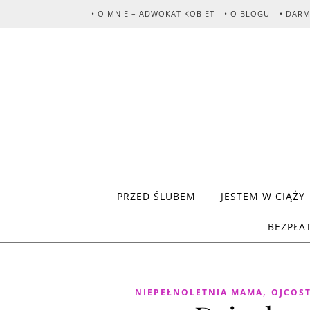
Skip to content
• O MNIE – ADWOKAT KOBIET
• O BLOGU
• DAR
PRZED ŚLUBEM
JESTEM W CIĄŻY
BEZPŁA
,
NIEPEŁNOLETNIA MAMA
OJCOS