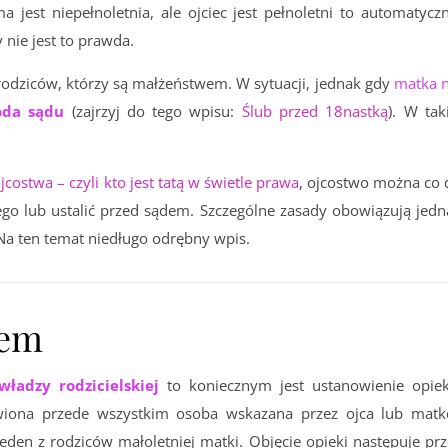
a jest niepełnoletnia, ale ojciec jest pełnoletni to automatyczn
nie jest to prawda.
rodziców, którzy są małżeństwem. W sytuacji, jednak gdy
matka n
da sądu
(zajrzyj do tego wpisu:
Ślub przed 18nastką
). W tak
jcostwa – czyli kto jest tatą w świetle prawa
, ojcostwo można co 
go lub ustalić przed sądem. Szczególne zasady obowiązują jedn
 Na ten temat niedługo odrębny wpis.
iem
władzy rodzicielskiej
to koniecznym jest ustanowienie opiek
ona przede wszystkim osoba wskazana przez ojca lub matk
eden z rodziców małoletniej matki. Objęcie opieki następuje prz