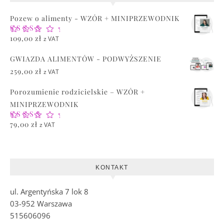
Pozew o alimenty - WZÓR + MINIPRZEWODNIK
Oceniono
109,00
zł
z VAT
5.00
na 5
GWIAZDA ALIMENTÓW - PODWYŻSZENIE
259,00
zł
z VAT
Porozumienie rodzicielskie – WZÓR +
MINIPRZEWODNIK
Oceniono
79,00
zł
z VAT
5.00
na 5
KONTAKT
ul. Argentyńska 7 lok 8
03-952 Warszawa
515606096