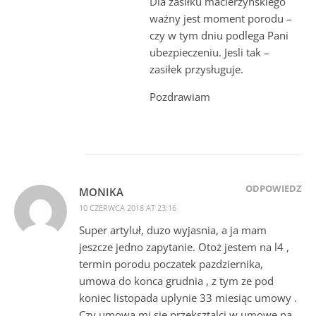
Dla zasiłku macierzyńskiego
ważny jest moment porodu –
czy w tym dniu podlega Pani
ubezpieczeniu. Jesli tak –
zasiłek przysługuje.
Pozdrawiam
ODPOWIEDZ
MONIKA
10 CZERWCA 2018 AT 23:16
Super artyluł, duzo wyjasnia, a ja mam
jeszcze jedno zapytanie. Otoż jestem na l4 ,
termin porodu poczatek pazdziernika,
umowa do konca grudnia , z tym ze pod
koniec listopada uplynie 33 miesiąc umowy .
Czy umowa mi sie przeksztalci w umowe na