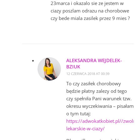
23marca i okazalo sie ze jestem w
ciazy poszlam odrazu na chorobowe
czy bede miala zasilek przez 9 mies ?
ALEKSANDRA WEJDELEK-
BZIUK
12 CZERWCA 2018 AT 00:39
To czy zasiłek chorobowy
będzie płatny zalezy od tego
czy spełniła Pani warunek tzw.
okresu wyczekiwania – pisałam
o tym tutaj:
https://adwokatkobiet.pl//zwolnie
lekarskie-w-ciazy/