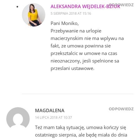
ODPOWIEDZ
ALEKSANDRA WEJDELEK-BZIUK
5 SIERPNIA 2018 AT 15:16
Pani Moniko,
Przebywanie na urlopie
macierzynskim nie ma wplywu na
fakt, ze umowa powinna sie
przeksztalcic w umowe na czas
nieoznaczony, jesli spelnione sa
przeslani ustawowe.
ODPOWIEDZ
MAGDALENA
14 LIPCA 2018 AT 10:37
Też mam taką sytuację, umowa kończy się
ostatniego sierpnia, ale będę miała do dnia