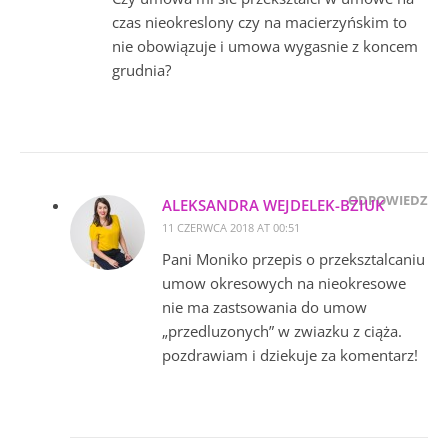
czas nieokreslony czy na macierzyńskim to
nie obowiązuje i umowa wygasnie z koncem
grudnia?
ODPOWIEDZ
ALEKSANDRA WEJDELEK-BZIUK
11 CZERWCA 2018 AT 00:51
Pani Moniko przepis o przeksztalcaniu
umow okresowych na nieokresowe
nie ma zastsowania do umow
„przedluzonych” w zwiazku z ciąża.
pozdrawiam i dziekuje za komentarz!