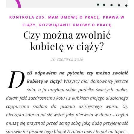
,
,
KONTROLA ZUS
MAM UMOWĘ O PRACĘ
PRAWA W
,
CIĄŻY
ROZWIĄZANIE UMOWY O PRACĘ
Czy można zwolnić
kobietę w ciąży?
10 czerwca 2018
D
ziś odpowiem na pytanie: czy można zwolnić
kobietę w ciąży?
Wszyscy moi domownicy jeszcze
śpią, a ja umyłam sobie pudełko świeżych malin,
dałam jeść zazdrosnemu kotu i z kubkiem mojego ulubionego
cappuccino siadam do pisania dzisiejszego wpisu. Oj,
nieczęsto zdarza mi się wstać jako pierwsza w domu – chyba
muszę się przyznać przed samą sobą jaką dużą przyjemność
sprawia mi pisanie tego bloga! A zatem nowy temat na tapet –