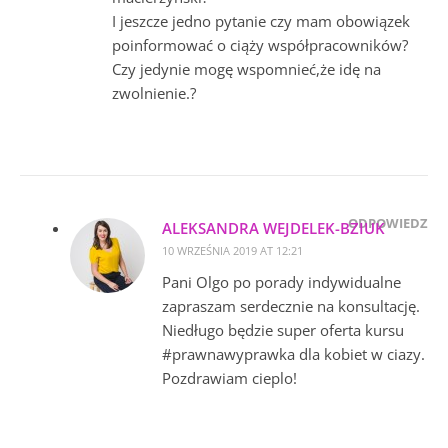
I jeszcze jedno pytanie czy mam obowiązek
poinformować o ciąży współpracowników?
Czy jedynie mogę wspomnieć,że idę na
zwolnienie.?
ODPOWIEDZ
ALEKSANDRA WEJDELEK-BZIUK
10 WRZEŚNIA 2019 AT 12:21
Pani Olgo po porady indywidualne
zapraszam serdecznie na konsultację.
Niedługo będzie super oferta kursu
#prawnawyprawka dla kobiet w ciazy.
Pozdrawiam cieplo!