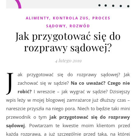
,
,
ALIMENTY
KONTROLA ZUS
PROCES
,
SĄDOWY
ROZWÓD
Jak przygotować się do
rozprawy sądowej?
4 lutego 2019
J
ak przygotować się do rozprawy sądowej? Jak
zachować się w sądzie?
Na co uważać? Czego nie
robić?
I wreszcie – jak wygrać w sądzie? Dzisiejszy
wpis leży w mojej blogowej zamrażarce już dłuższy czas –
nareszcie przyszła na niego pora. Niech to będzie taki mini
przewodnik o tym
jak przygotować się do rozprawy
sądowej
. Powtarzam te kwestie moim klientom przed
każdą rozprawą, a już szczególnie przed taką, na której