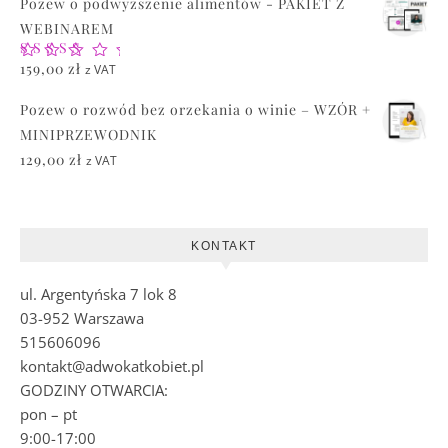
Pozew o podwyższenie alimentów - PAKIET Z
WEBINAREM
Oceniono
159,00
zł
z VAT
5.00
na 5
Pozew o rozwód bez orzekania o winie – WZÓR +
MINIPRZEWODNIK
129,00
zł
z VAT
KONTAKT
ul. Argentyńska 7 lok 8
03-952 Warszawa
515606096
kontakt@adwokatkobiet.pl
GODZINY OTWARCIA:
pon – pt
9:00-17:00