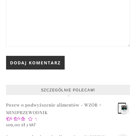
SZCZEGÓLNIE POLECAM!
Pozew o podwyższenie alimentów - WZÓR +
MINIPRZEWODNIK
Oceniono
109,00
zł
z VAT
5.00
na 5