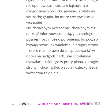
nie oponowałam, coś tam bąknęłam o
nadgodzinach po cichu jedynie…zrobiło mi
się trochę głupio, bo może rzeczywiście za
wcześnie?
Nie chciałabym przesadzać, chciałabym też
uniknąć informowania o ciąży, a niedługo
później – być może o poronieniu, bo początki
bywają różne, jak wiadomo. Z drugiej strony
– skoro mam prawo do „niepracowania” w
nocy i na nadgodzinach…nie chciałabym
rozwalać ustalonego w pracy planu, z drugiej
strony – chcę myśleć o sobie i dziecku. Będę
wdzięczna za opinię.
ODPOWIEDZ
ALEKSANDRA WEJDELEK-BZIUK