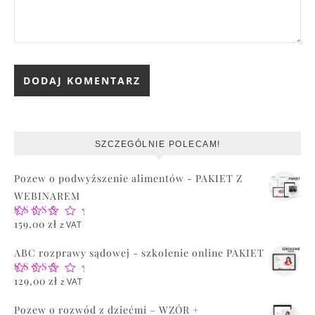
SZCZEGÓLNIE POLECAM!
Pozew o podwyższenie alimentów - PAKIET Z
WEBINAREM
Oceniono
159,00
zł
z VAT
5.00
na 5
ABC rozprawy sądowej - szkolenie online PAKIET
Oceniono
129,00
zł
z VAT
5.00
na 5
Pozew o rozwód z dziećmi – WZÓR +