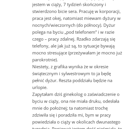
jestem w ciąży, 7 tydzień skończony i
stwierdzono bicie sera. Pracuję w korporacji,
praca jest okej, natomiast miewam dyżury w
nocnych/wieczornych (do północy). Dyżur
polega na byciu „pod telefonem” i w razie
czego – pracy zdalnej. Rzadko zdarzają się
telefony, ale jak już są, to sytuacje bywają
mocno stresujące (przeżywałam je mocno już
parokrotnie).
Niestety, z grafika wynika że w okresie
świątecznym i sylwestrowym to ja będę
pełnić dyżur. Reszta poddziału będzie na
urlopie.
Zapytałam dziś ginekolog o zaświadczenie o
byciu w ciąży, ona nie miała druku, odesłała
mnie do położnej; ta natomiast trochę
zdziwiła się i poradziła mi, bym w pracy
powiedziała o ciąży w okolicach dwunastego
tygodnia. Ponieważ jestem dość nieśmiała, to