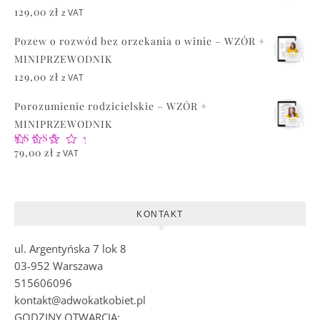
129,00
zł
z VAT
Pozew o rozwód bez orzekania o winie – WZÓR +
MINIPRZEWODNIK
129,00
zł
z VAT
Porozumienie rodzicielskie – WZÓR +
MINIPRZEWODNIK
Oceniono
79,00
zł
z VAT
5.00
na 5
KONTAKT
ul. Argentyńska 7 lok 8
03-952 Warszawa
515606096
kontakt@adwokatkobiet.pl
GODZINY OTWARCIA: