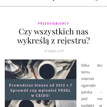
PRZEDSIĘBIORCY
Czy wszystkich nas
wykreślą z rejestru?
18 maja 2018
Kilka dni
temu
internet
ogarnęła
panika –
jeśli nie
podałeś w