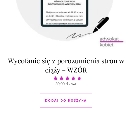
Wycofanie się z porozumienia stron w
ciąży – WZÓR
39,00
zł
z VAT
Oceniono
5.00
na 5
DODAJ DO KOSZYKA