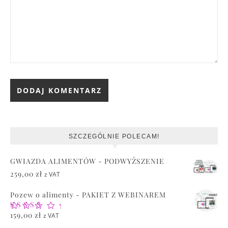
SZCZEGÓLNIE POLECAM!
GWIAZDA ALIMENTÓW - PODWYŻSZENIE
259,00
zł
z VAT
Pozew o alimenty - PAKIET Z WEBINAREM
Oceniono
159,00
zł
z VAT
5.00
na 5