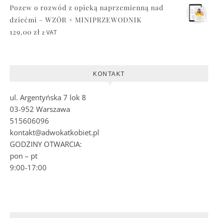
Pozew o rozwód z opieką naprzemienną nad
dziećmi – WZÓR + MINIPRZEWODNIK
129,00
zł
z VAT
KONTAKT
ul. Argentyńska 7 lok 8
03-952 Warszawa
515606096
kontakt@adwokatkobiet.pl
GODZINY OTWARCIA:
pon – pt
9:00-17:00