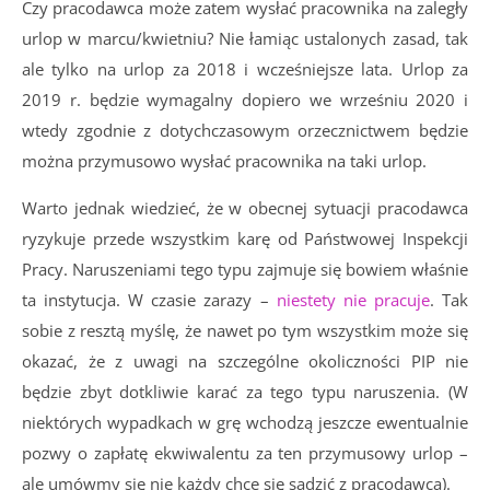
Czy pracodawca może zatem wysłać pracownika na zaległy
urlop w marcu/kwietniu? Nie łamiąc ustalonych zasad, tak
ale tylko na urlop za 2018 i wcześniejsze lata. Urlop za
2019 r. będzie wymagalny dopiero we wrześniu 2020 i
wtedy zgodnie z dotychczasowym orzecznictwem będzie
można przymusowo wysłać pracownika na taki urlop.
Warto jednak wiedzieć, że w obecnej sytuacji pracodawca
ryzykuje przede wszystkim karę od Państwowej Inspekcji
Pracy. Naruszeniami tego typu zajmuje się bowiem właśnie
ta instytucja. W czasie zarazy –
niestety nie pracuje
. Tak
sobie z resztą myślę, że nawet po tym wszystkim może się
okazać, że z uwagi na szczególne okoliczności PIP nie
będzie zbyt dotkliwie karać za tego typu naruszenia. (W
niektórych wypadkach w grę wchodzą jeszcze ewentualnie
pozwy o zapłatę ekwiwalentu za ten przymusowy urlop –
ale umówmy się nie każdy chce się sądzić z pracodawcą).