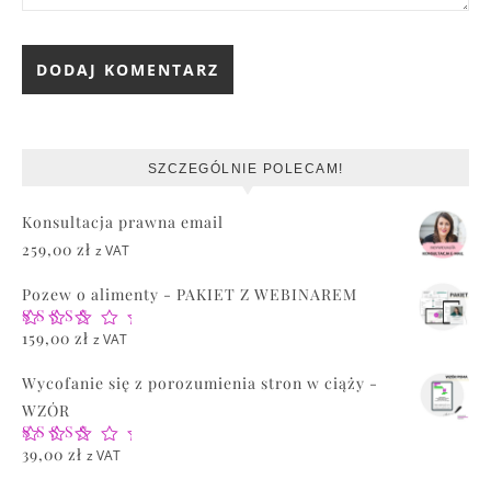
SZCZEGÓLNIE POLECAM!
Konsultacja prawna email
259,00
zł
z VAT
Pozew o alimenty - PAKIET Z WEBINAREM
Oceniono
159,00
zł
z VAT
5.00
na 5
Wycofanie się z porozumienia stron w ciąży -
WZÓR
Oceniono
39,00
zł
z VAT
5.00
na 5