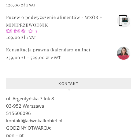
129,00
zł
z VAT
Pozew o podwyższenie alimentów - WZÓR +
MINIPRZEWODNIK
Oceniono
109,00
zł
z VAT
5.00
na 5
Konsultacja prawna (kalendarz online)
Zakres cen: od 259,00 zł do 729,00 zł
259,00
zł
–
729,00
zł
z VAT
KONTAKT
ul. Argentyńska 7 lok 8
03-952 Warszawa
515606096
kontakt@adwokatkobiet.pl
GODZINY OTWARCIA:
pon – pt