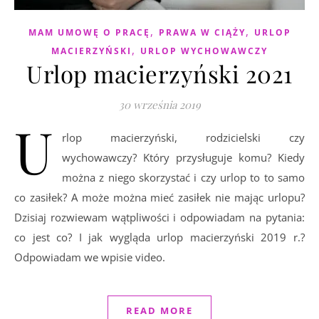
,
,
MAM UMOWĘ O PRACĘ
PRAWA W CIĄŻY
URLOP
,
MACIERZYŃSKI
URLOP WYCHOWAWCZY
Urlop macierzyński 2021
30 września 2019
U
rlop macierzyński, rodzicielski czy
wychowawczy? Który przysługuje komu? Kiedy
można z niego skorzystać i czy urlop to to samo
co zasiłek? A może można mieć zasiłek nie mając urlopu?
Dzisiaj rozwiewam wątpliwości i odpowiadam na pytania:
co jest co? I jak wygląda urlop macierzyński 2019 r.?
Odpowiadam we wpisie video.
READ MORE