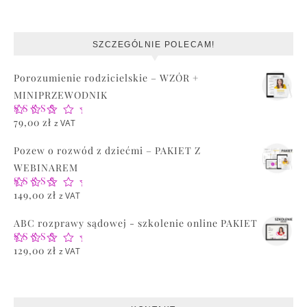
SZCZEGÓLNIE POLECAM!
Porozumienie rodzicielskie – WZÓR +
MINIPRZEWODNIK
Oceniono
79,00
zł
z VAT
5.00
na 5
Pozew o rozwód z dziećmi – PAKIET Z
WEBINAREM
Oceniono
149,00
zł
z VAT
5.00
na 5
ABC rozprawy sądowej - szkolenie online PAKIET
Oceniono
129,00
zł
z VAT
5.00
na 5