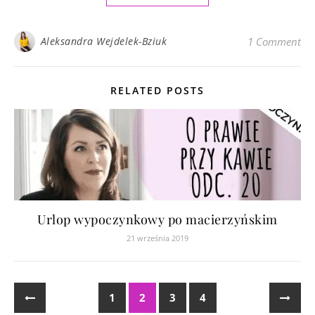
Aleksandra Wejdelek-Bziuk
1 Comment
RELATED POSTS
Urlop wypoczynkowy po macierzyńskim
21 września 2019
1
2
3
4