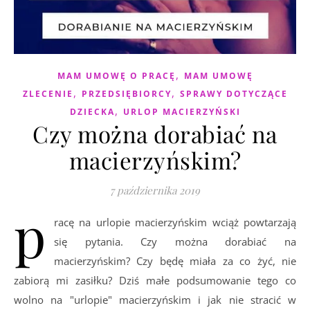
,
MAM UMOWĘ O PRACĘ
MAM UMOWĘ
,
,
ZLECENIE
PRZEDSIĘBIORCY
SPRAWY DOTYCZĄCE
,
DZIECKA
URLOP MACIERZYŃSKI
Czy można dorabiać na
macierzyńskim?
7 października 2019
p
racę na urlopie macierzyńskim wciąż powtarzają
się pytania. Czy można dorabiać na
macierzyńskim? Czy będę miała za co żyć, nie
zabiorą mi zasiłku? Dziś małe podsumowanie tego co
wolno na "urlopie" macierzyńskim i jak nie stracić w