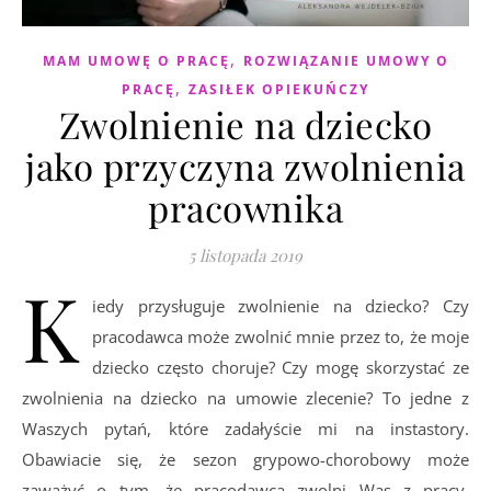
,
MAM UMOWĘ O PRACĘ
ROZWIĄZANIE UMOWY O
,
PRACĘ
ZASIŁEK OPIEKUŃCZY
Zwolnienie na dziecko
jako przyczyna zwolnienia
pracownika
5 listopada 2019
K
iedy przysługuje zwolnienie na dziecko? Czy
pracodawca może zwolnić mnie przez to, że moje
dziecko często choruje? Czy mogę skorzystać ze
zwolnienia na dziecko na umowie zlecenie? To jedne z
Waszych pytań, które zadałyście mi na instastory.
Obawiacie się, że sezon grypowo-chorobowy może
zaważyć o tym, że pracodawca zwolni Was z pracy.